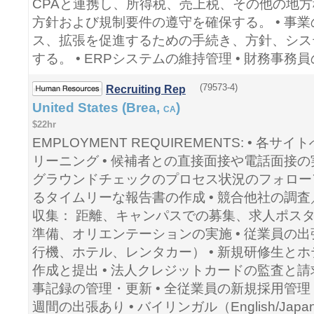
CPAと連携し、所得税、売上税、その他の地方税
方針および規制要件の遵守を確保する。 • 事
ス、拡張を促進するための手続き、方針、シス
する。 • ERPシステムの維持管理 • 財務事務
(79573-4)
Recruiting Rep
United States (Brea,
)
CA
$22hr
EMPLOYMENT REQUIREMENTS: • 各サイ
リーニング • 候補者との直接面接や電話面接の実
グラウンドチェックのプロセス状況のフォローア
るタイムリーな報告書の作成 • 競合他社の調査
収集： 距離、キャンパスでの募集、求人ポスターの承認
準備、オリエンテーションの実施 • 従業員の出
行機、ホテル、レンタカー） • 新規研修生と
作成と提出 • 法人クレジットカードの監査と請
事記録の管理・更新 • 全従業員の新規採用管理 •
週間の出張あり • バイリンガル（English/Japa