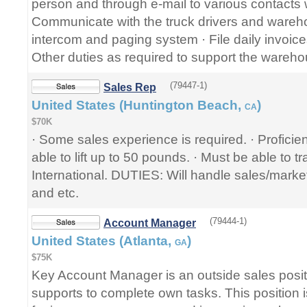
person and through e-mail to various contacts w
Communicate with the truck drivers and wareh
intercom and paging system · File daily invoic
Other duties as required to support the wareho
(79447-1)
Sales Rep
United States (Huntington Beach,
)
CA
$70K
· Some sales experience is required. · Proficie
able to lift up to 50 pounds. · Must be able to 
International. DUTIES: Will handle sales/marke
and etc.
(79444-1)
Account Manager
United States (Atlanta,
)
GA
$75K
Key Account Manager is an outside sales posit
supports to complete own tasks. This position i