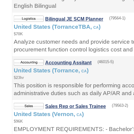
English Bilingual
(79564-1)
Bilingual JE SCM Planner
United States (TorranceTBA,
)
CA
$70K
Analyze customer needs and provide service t
procurement function control logistics cost an
(46015-5)
Accounting Assitant
United States (Torrance,
)
CA
$23hr
This position is responsible for performing ac
administrative duties such as daily AP/AR and ad
(79563-2)
Sales Rep or Sales Trainee
United States (Vernon,
)
CA
$96K
EMPLOYMENT REQUIREMENTS: - Bachelor’s d