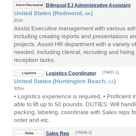
Bilingual EJ Administrative Assistant
United States (Redmond,
)
WA
$51K
Assist Executive management with various admi
including creating reports and presentations an
projects. Assist HR department with a variety o
needed, including clerical, recruiting and hirin
reception tasks.
(79437-1)
Logistics Coordinator
United States (Huntington Beach,
)
CA
$25hr
• Logistics experience is required. • Proficient 
able to lift up to 50 pounds. DUTIES: Will handl
packing, labeling, coordinate with Sales reps f
order and etc.
(79436-1)
Sales Rep