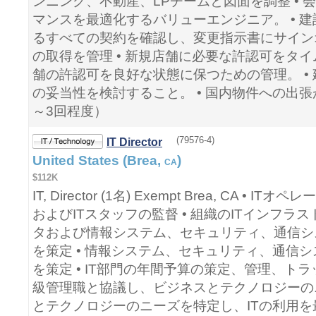
ンニング、不動産、LPチームと図面を調整 • 
マンスを最適化するバリューエンジニア。 • 
るすべての契約を確認し、変更指示書にサインオ
の取得を管理 • 新規店舗に必要な許認可をタイ
舗の許認可を良好な状態に保つための管理。 •
の妥当性を検討すること。 • 国内物件への出
～3回程度）
(79576-4)
IT Director
United States (Brea,
)
CA
$112K
IT, Director (1名) Exempt Brea, CA 
およびITスタッフの監督 • 組織のITインフラ
タおよび情報システム、セキュリティ、通信シ
を策定 • 情報システム、セキュリティ、通信
を策定 • IT部門の年間予算の策定、管理、トラ
級管理職と協議し、ビジネスとテクノロジーのニ
とテクノロジーのニーズを特定し、ITの利用を最