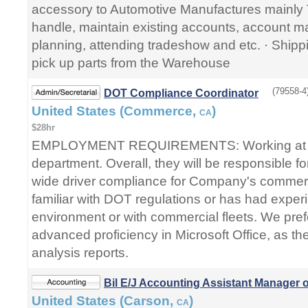
accessory to Automotive Manufactures mainly T
handle, maintain existing accounts, account 
planning, attending tradeshow and etc. · Ship
pick up parts from the Warehouse
(79558-4
DOT Compliance Coordinator
United States (Commerce,
)
CA
$28hr
EMPLOYMENT REQUIREMENTS: Working at Ge
department. Overall, they will be responsible 
wide driver compliance for Company's commerc
familiar with DOT regulations or has had experi
environment or with commercial fleets. We pref
advanced proficiency in Microsoft Office, as the
analysis reports.
Bil E/J Accounting Assistant Manager 
United States (Carson,
)
CA