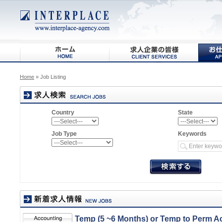
Home
» Job Listing
Country
State
Job Type
Keywords
Temp (5 ~6 Months) or Temp to Perm A