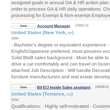
assigned goals in annual GA & HR action plan.
order to process GA & HR daily operations. Che
processing for Exempt & Non-exempt Employe
(79431-2)
Account Manager
United States (New York,
)
NY
$90K
- Bachelor’s degree or equivalent experience - 
English/Japanese preferred, must possess excel
Solid BtoB sales background - Must be able t
drive a car comfortably and can travel on bus
attached Job Description - Will handle Decorati
furniture manufacturers and real estate develop
(46006-6)
Bil E/J Inside Sales assistant
United States (Torrance,
)
CA
$45K
Qualifications: · Highly self-motivated · Cust