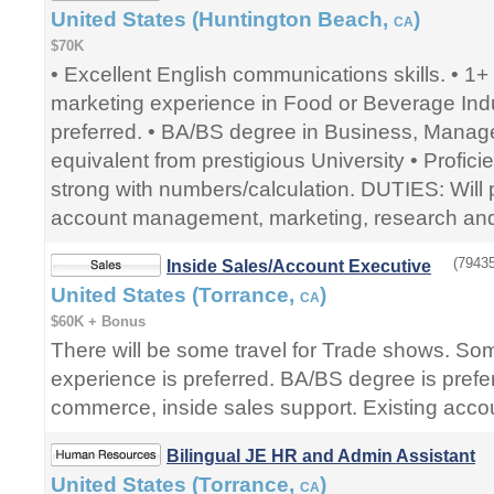
United States (Huntington Beach,
)
CA
$70K
• Excellent English communications skills. • 1
marketing experience in Food or Beverage Indus
preferred. • BA/BS degree in Business, Mana
equivalent from prestigious University • Profici
strong with numbers/calculation. DUTIES: Will 
account management, marketing, research an
(79435
Inside Sales/Account Executive
United States (Torrance,
)
CA
$60K + Bonus
There will be some travel for Trade shows. Som
experience is preferred. BA/BS degree is pref
commerce, inside sales support. Existing acc
Bilingual JE HR and Admin Assistant
United States (Torrance,
)
CA