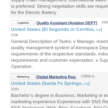
is preferred. Strong negotiation skills are requi
for the Electric Battery
(460
Quality Assistant (Aviation DEPT)
United States (El Segundo or Cerritos,
)
CA
$70K
General Description of Tasks: v Manage, maint
quality management system of Aerospace Dep
requirements of the respective standards, indu
requirements and customer expectation. v Su
Operation.
(79569-1)
Digital Marketing Rep.
United States (Santa Fe Springs,
)
CA
$30hr
Bachelor’s degree in Business, Marketing or eq
marketing experience Experience with SNS Res
SNS (Instagram, Web, Blog, Facebook, Etc) C