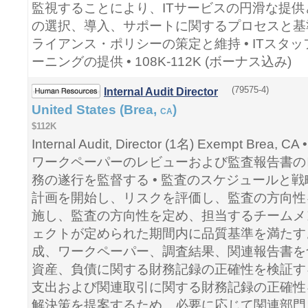
監視することにより、ITサービスの円滑な提供と
の選択、導入、サポートに関するプロセスと基準を
ライアンス・ポリシーの策定と維持 • ITスタ
ーニングの提供 • 108K-112K (ボーナス込み)
(79575-4)
Internal Audit Director
United States (Brea,
)
CA
$112K
Internal Audit, Director (1名) Exempt B
ワークペーパーのレビューおよび監査報告書の
務の遂行を監督する • 監査のスケジュールと
計画を開始し、リスクを評価し、監査の方向性を
施し、監査の方向性を定め、担当するチームメ
ェクトが定められた期間内に品質基準を満たすよ
成、ワークペーパー、調査結果、関連報告書を
資産、負債に関する財務記録の正確性を検証する
支出および関連取引に関する財務記録の正確性を
解決策を提案するため、必要に応じて関連部門