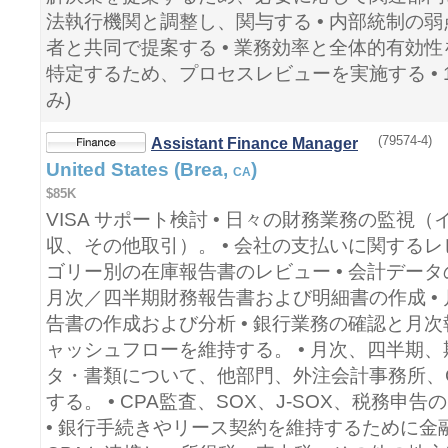
法執行機関と調整し、関与する • 内部統制の
者と共同で提案する • 業務効率と全体的有効
特定するため、プロセスレビューを実施する • 108
み)
(79574-4)
Assistant Finance Manager
United States (Brea,
)
CA
$85K
VISA サポート検討 • 日々の財務業務の監視
収、その他取引）。 • 会社の支払いに関するレ
ゴリー別の在庫報告書のレビュー • 会計デー
月次／四半期財務報告書および明細書の作成 •
告書の作成および分析 • 銀行業務の確認と月
ャッシュフローを維持する。 • 月次、四半期
タ・書類について、他部門、外注会計事務所、
する。 • CPA監査、SOX、J-SOX、税務申
• 銀行手続きやリース契約を維持するために金融