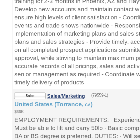
training for 2-3 months in Phoenix, AZ and Ha
Develop new accounts and maintain contact wit
ensure high levels of client satisfaction - Coor
events and trade shows nationwide - Responsi
implementation of marketing plans and sales st
plans and sales strategies - Provide timely, acc
on all completed prospect applications submitte
approval, while striving to maintain maximum pr
accurate records of all pricings, sales and activ
senior management as required - Coordinate wi
timely delivery of products
(79559-1)
Sales/Marketing
United States (Torrance,
)
CA
$66K
EMPLOYMENT REQUIREMENTS: · Experience i
Must be able to lift and carry 50lb · Basic compu
BA or BS degree is preferred. DUTIES: · Will se