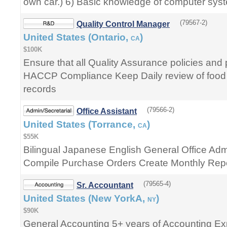
own car.) 6) Basic knowledge of computer sys
(79567-2)
Quality Control Manager
United States (Ontario,
)
CA
$100K
Ensure that all Quality Assurance policies and
HACCP Compliance Keep Daily review of food s
records
(79566-2)
Office Assistant
United States (Torrance,
)
CA
$55K
Bilingual Japanese English General Office Admi
Compile Purchase Orders Create Monthly Rep
(79565-4)
Sr. Accountant
United States (New YorkA,
)
NY
$90K
General Accounting 5+ years of Accounting E