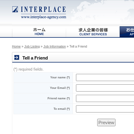
Home
»
Job Listing
»
Job Information
» Tell a Friend
Tell a Friend
(*) required fields.
Your name
(*)
Your Email
(*)
Friend name
(*)
To email
(*)